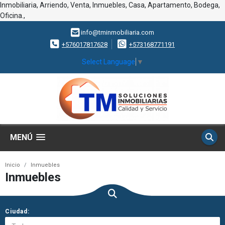
Inmobiliaria, Arriendo, Venta, Inmuebles, Casa, Apartamento, Bodega,
Oficina.,
info@tminmobiliaria.com
+576017817628
+573168771191
Select Language
▼
MENÚ
Inicio
Inmuebles
Inmuebles
Ciudad: