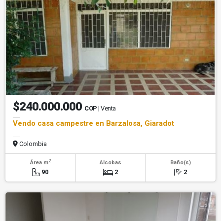
$240.000.000
COP
| Venta
Vendo casa campestre en Barzalosa, Giaradot
Colombia
2
Área m
Alcobas
Baño(s)
90
2
2