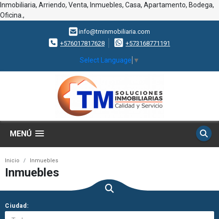
Inmobiliaria, Arriendo, Venta, Inmuebles, Casa, Apartamento, Bodega,
Oficina.,
info@tminmobiliaria.com
+576017817628
+573168771191
Select Language
▼
MENÚ
Inicio
Inmuebles
Inmuebles
Ciudad: