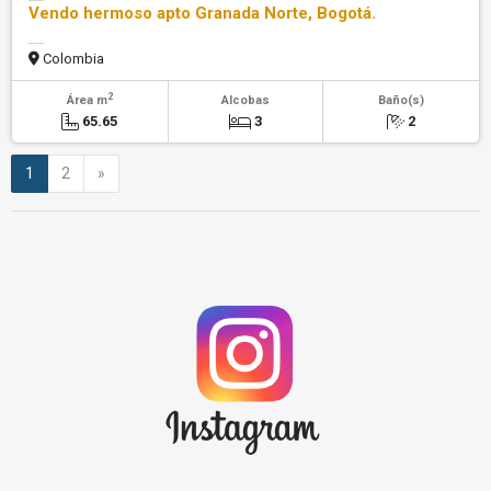
Vendo hermoso apto Granada Norte, Bogotá.
Colombia
2
Área m
Alcobas
Baño(s)
65.65
3
2
Siguiente
1
2
»