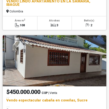
VENDO LINDO APARTAMENTO EN LA SAMARIA,
IBAGUÉ
Colombia
2
Área m
Alcobas
Baño(s)
108
3
2
$450.000.000
COP
| Venta
Vendo espectacular cabaña en coveñas, Sucre