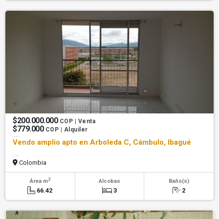
$200.000.000
COP | Venta
$779.000
COP | Alquiler
Vendo amplio apto en Arboleda C, Cámbulo, Ibagué
Colombia
2
Área m
Alcobas
Baño(s)
66.42
3
2