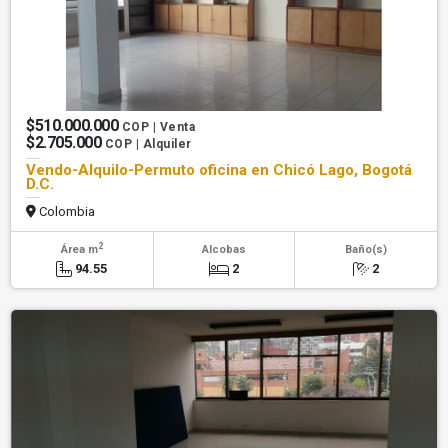
$510.000.000
COP | Venta
$2.705.000
COP | Alquiler
Vendo-Alquilo-Permuto oficina en Chicó Lago, Bogotá
D.C.
Colombia
2
Área m
Alcobas
Baño(s)
94.55
2
2