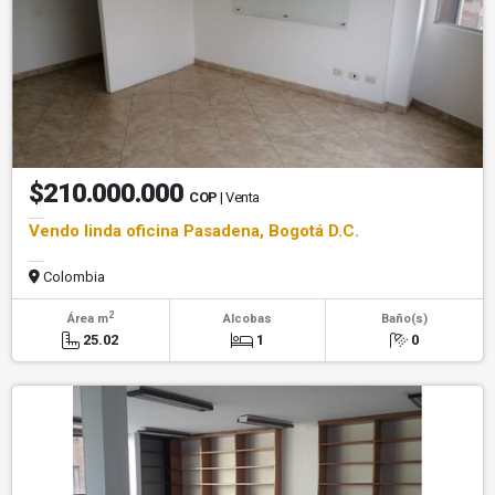
$210.000.000
COP
| Venta
Vendo linda oficina Pasadena, Bogotá D.C.
Colombia
2
Área m
Alcobas
Baño(s)
25.02
1
0