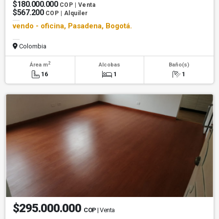
$180.000.000
COP | Venta
$567.200
COP | Alquiler
vendo - oficina, Pasadena, Bogotá.
Colombia
2
Área m
Alcobas
Baño(s)
16
1
1
$295.000.000
COP
| Venta