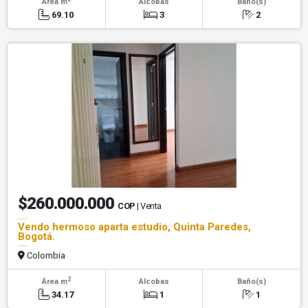
Área m
Alcobas
Baño(s)
69.10
3
2
$260.000.000
COP
| Venta
Vendo hermoso aparta estudio, Quinta Paredes,
Bogotá.
Colombia
2
Área m
Alcobas
Baño(s)
34.17
1
1