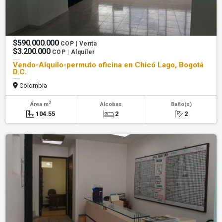
$590.000.000
COP | Venta
$3.200.000
COP | Alquiler
Vendo-Alquilo-permuto oficina en Chicó Lago, Bogotá
D.C.
Colombia
2
Área m
Alcobas
Baño(s)
104.55
2
2