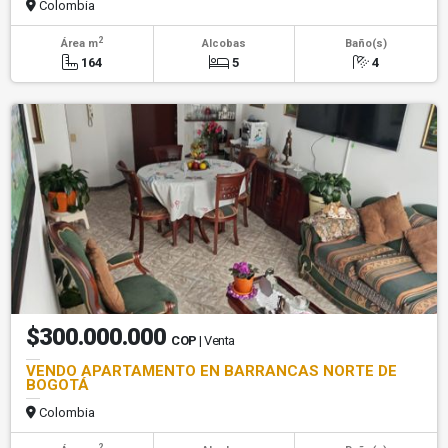
Colombia
2
Área m
Alcobas
Baño(s)
164
5
4
$300.000.000
COP
| Venta
VENDO APARTAMENTO EN BARRANCAS NORTE DE
BOGOTÁ
Colombia
2