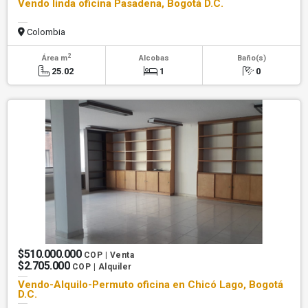
Vendo linda oficina Pasadena, Bogotá D.C.
Colombia
2
Área m
Alcobas
Baño(s)
25.02
1
0
$510.000.000
COP | Venta
$2.705.000
COP | Alquiler
Vendo-Alquilo-Permuto oficina en Chicó Lago, Bogotá
D.C.