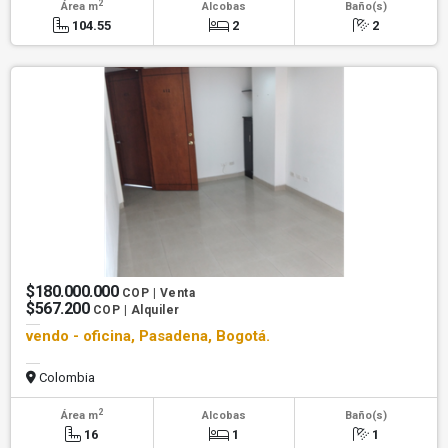
2
Área m
Alcobas
Baño(s)
104.55
2
2
$180.000.000
COP | Venta
$567.200
COP | Alquiler
vendo - oficina, Pasadena, Bogotá.
Colombia
2
Área m
Alcobas
Baño(s)
16
1
1