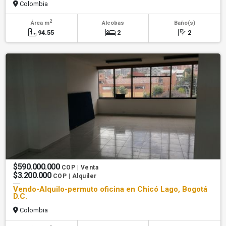
Colombia
2
Área m
Alcobas
Baño(s)
94.55
2
2
$590.000.000
COP | Venta
$3.200.000
COP | Alquiler
Vendo-Alquilo-permuto oficina en Chicó Lago, Bogotá
D.C.
Colombia