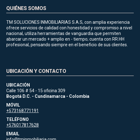
QUIÉNES SOMOS
TM SOLUCIONES INMOBILIARIAS S.A.S, con amplia experiencia
ofrece servicios de calidad con honestidad y compromiso a nivel
nacional, utiliza herramientas de vanguardia que permiten
abarcar un mercado + amplio en - tiempo; cuenta con RR.HH
profesional, pensando siempre en el beneficio de sus clientes.
UBICACIÓN Y CONTACTO
UBICACIÓN
Calle 106 # 54 - 15 oficina 309
Bogotá D.C. - Cundinamarca - Colombia
MÓVIL
+573168771191
TELÉFONO
+576017817628
EMAIL
info@tminmobiliaria.com