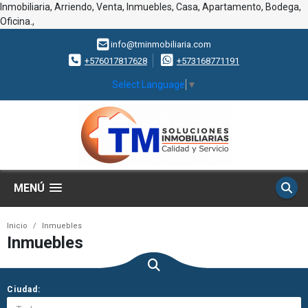
Inmobiliaria, Arriendo, Venta, Inmuebles, Casa, Apartamento, Bodega,
Oficina.,
info@tminmobiliaria.com
+576017817628
+573168771191
Select Language
▼
MENÚ
Inicio
Inmuebles
Inmuebles
Ciudad: