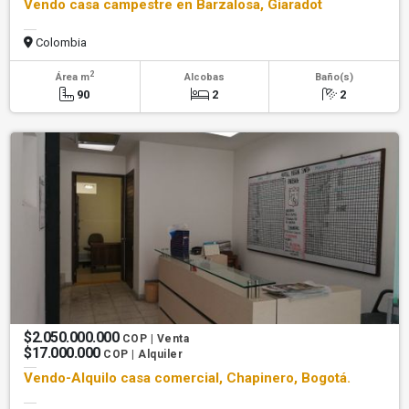
Vendo casa campestre en Barzalosa, Giaradot
Colombia
2
Área m
Alcobas
Baño(s)
90
2
2
$2.050.000.000
COP | Venta
$17.000.000
COP | Alquiler
Vendo-Alquilo casa comercial, Chapinero, Bogotá.