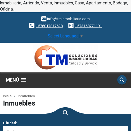
Inmobiliaria, Arriendo, Venta, Inmuebles, Casa, Apartamento, Bodega,
Oficina.,
info@tminmobiliaria.com
+576017817628
+573168771191
Select Language
▼
MENÚ
Inicio
Inmuebles
Inmuebles
Ciudad: