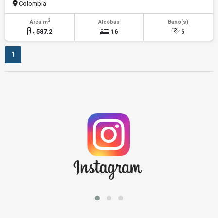
Colombia
2
Área m
Alcobas
Baño(s)
587.2
16
6
1