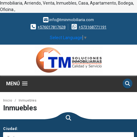
Inmobiliaria, Arriendo, Venta, Inmuebles, Casa, Apartamento, Bodega,
Oficina.,
info@tminmobiliaria.com
+576017817628
+573168771191
Select Language
▼
MENÚ
Inicio
Inmuebles
Inmuebles
Ciudad: