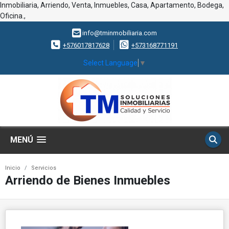
Inmobiliaria, Arriendo, Venta, Inmuebles, Casa, Apartamento, Bodega,
Oficina.,
info@tminmobiliaria.com
+576017817628
+573168771191
Select Language
▼
MENÚ
Inicio
Servicios
Arriendo de Bienes Inmuebles