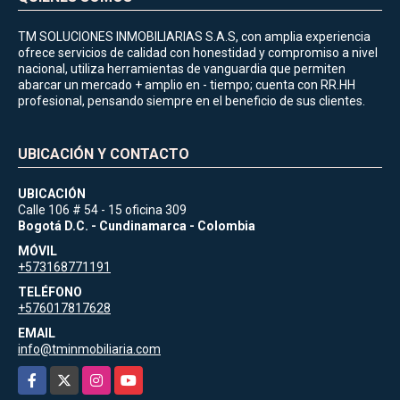
TM SOLUCIONES INMOBILIARIAS S.A.S, con amplia experiencia
ofrece servicios de calidad con honestidad y compromiso a nivel
nacional, utiliza herramientas de vanguardia que permiten
abarcar un mercado + amplio en - tiempo; cuenta con RR.HH
profesional, pensando siempre en el beneficio de sus clientes.
UBICACIÓN Y CONTACTO
UBICACIÓN
Calle 106 # 54 - 15 oficina 309
Bogotá D.C. - Cundinamarca - Colombia
MÓVIL
+573168771191
TELÉFONO
+576017817628
EMAIL
info@tminmobiliaria.com
Facebook
X
Instagram
YouTube