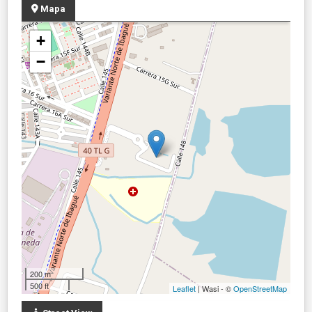
Mapa
+
−
200 m
500 ft
Leaflet
| Wasi - ©
OpenStreetMap