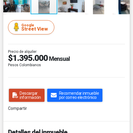
Google
Street View
Precio de alquiler
$1.395.000
Mensual
Pesos Colombianos
Descargar
Recomendar inmueble
información
por correo electrónico
Compartir
Detalles del inmueble