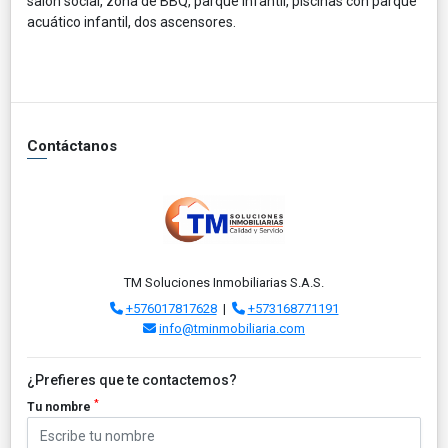
salón social, zona de BBQ, parque infantil, piscinas con parque
acuático infantil, dos ascensores.
Contáctanos
TM Soluciones Inmobiliarias S.A.S.
+576017817628
|
+573168771191
info@tminmobiliaria.com
¿Prefieres que te contactemos?
*
Tu nombre