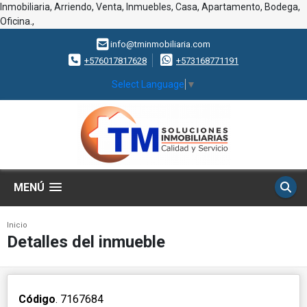
Inmobiliaria, Arriendo, Venta, Inmuebles, Casa, Apartamento, Bodega,
Oficina.,
info@tminmobiliaria.com
+576017817628
+573168771191
Select Language
▼
MENÚ
Inicio
Detalles del inmueble
Código
. 7167684