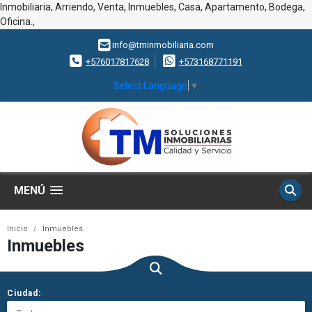
Inmobiliaria, Arriendo, Venta, Inmuebles, Casa, Apartamento, Bodega,
Oficina.,
info@tminmobiliaria.com
+576017817628
+573168771191
Select Language
▼
MENÚ
Inicio
Inmuebles
Inmuebles
Ciudad: