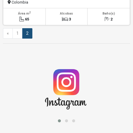
Colombia
2
Área m
Alcobas
Baño(s)
65
3
2
Anterior
«
1
2