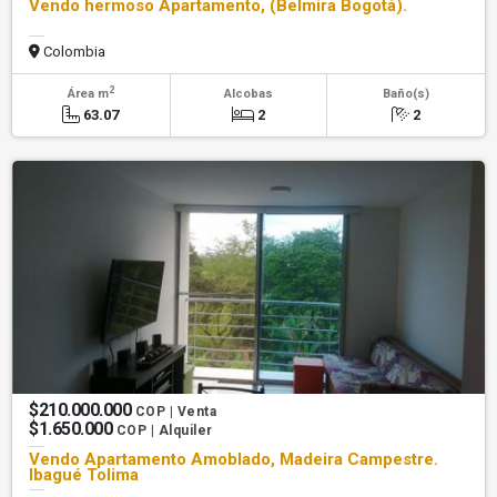
Vendo hermoso Apartamento, (Belmira Bogotá).
Colombia
2
Área m
Alcobas
Baño(s)
63.07
2
2
$210.000.000
COP | Venta
$1.650.000
COP | Alquiler
Vendo Apartamento Amoblado, Madeira Campestre.
Ibagué Tolima